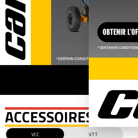
ACCESSOIRES
VCC
VTT