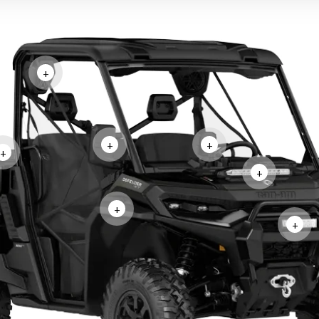
+
+
+
+
+
+
+