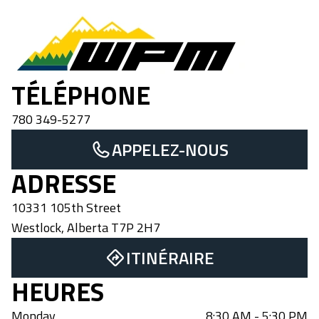
Westlock Powersports & Marine
TÉLÉPHONE
780 349-5277
APPELEZ-NOUS
ADRESSE
10331 105th Street
Westlock
,
Alberta
T7P 2H7
ITINÉRAIRE
HEURES
Monday
8:30 AM - 5:30 PM